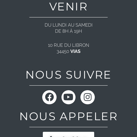
VENIR
DU LUNDI AU SAMEDI
DE 8H À 19H
10 RUE DU LIBRON
34450
VIAS
NOUS SUIVRE
F
Y
I
a
o
n
c
u
s
NOUS APPELER
e
t
t
b
u
a