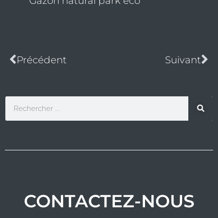
Gazon natural park eco
Précédent
Su
Précédent
Suivant
Rechercher
CONTACTEZ-NOUS