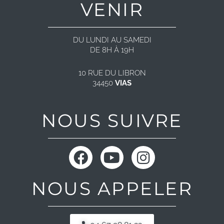
VENIR
DU LUNDI AU SAMEDI
DE 8H À 19H
10 RUE DU LIBRON
34450
VIAS
NOUS SUIVRE
F
Y
I
a
o
n
c
u
s
NOUS APPELER
e
t
t
b
u
a