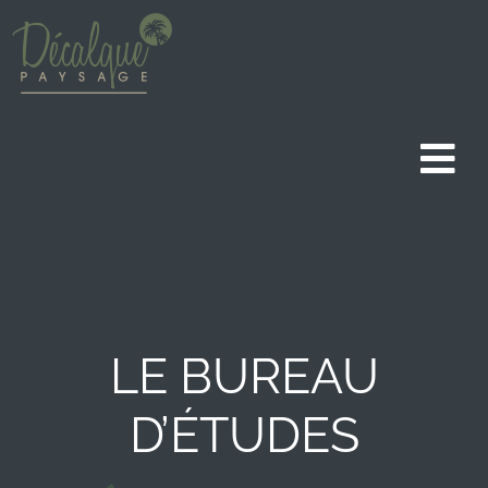
Aller
au
contenu
LE BUREAU
D’ÉTUDES