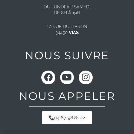
DU LUNDI AU SAMEDI
DE 8H À 19H
10 RUE DU LIBRON
34450
VIAS
NOUS SUIVRE
F
Y
I
a
o
n
c
u
s
NOUS APPELER
e
t
t
b
u
a
o
b
g
04 67 98 81 22
o
e
r