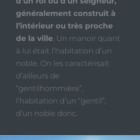
d’un roi ou d’un seigneur,
généralement construit à
l’intérieur ou très proche
de la ville
. Un manoir quant
à lui était l’habitation d’un
noble. On les caractérisait
d’ailleurs de
“gentilhommière”,
l’habitation d’un “gentil”,
d’un noble donc.
Réalisation