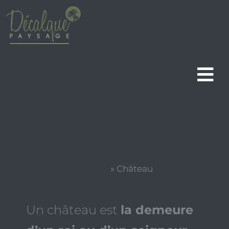
Aller
au
contenu
Accueil
»
Château
Château
Un château est
la demeure