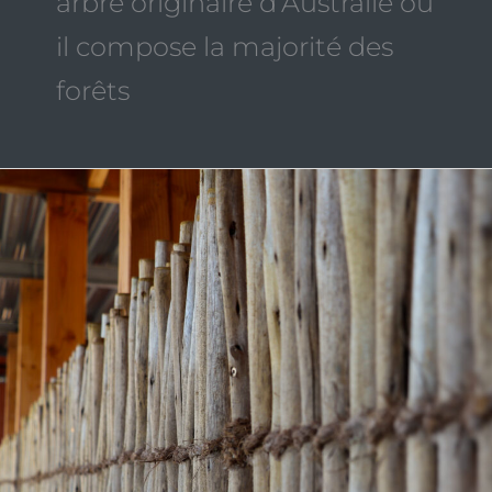
arbre originaire d’Australie où
il compose la majorité des
forêts
Clôtures
en
bois