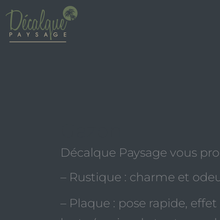
Aller
au
contenu
Gazon
Décalque Paysage vous pro
– Rustique : charme et ode
– Plaque : pose rapide, eff