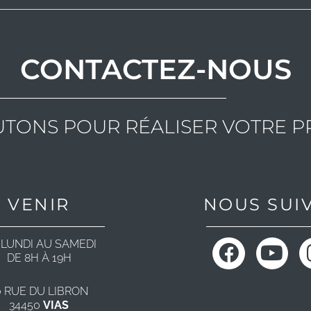
CONTACTEZ-NOUS
UTONS POUR RÉALISER VOTRE P
VENIR
NOUS SUI
F
Y
 LUNDI AU SAMEDI
DE 8H À 19H
a
o
c
u
0 RUE DU LIBRON
e
t
34450
VIAS