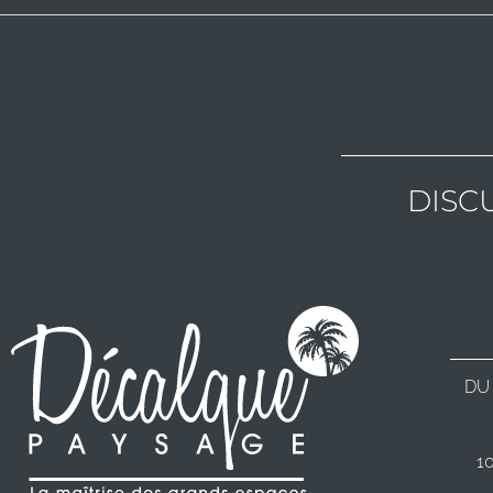
DISC
DU
1