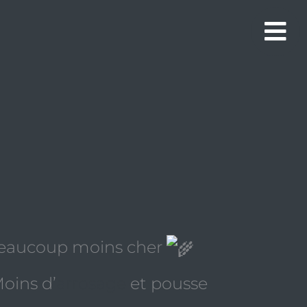
 beaucoup moins cher
oins d’
arrosage
et pousse