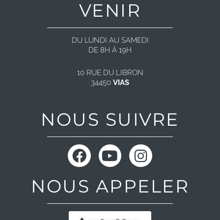
VENIR
DU LUNDI AU SAMEDI
DE 8H À 19H
10 RUE DU LIBRON
34450
VIAS
NOUS SUIVRE
F
Y
I
a
o
n
c
u
s
NOUS APPELER
e
t
t
b
u
a