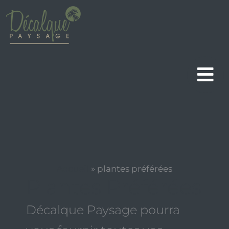
Aller
au
contenu
Accueil
»
plantes préférées
Plantes Préférées
Décalque Paysage pourra