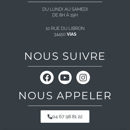
DU LUNDI AU SAMEDI
DE 8H À 19H
10 RUE DU LIBRON
34450
VIAS
NOUS SUIVRE
F
Y
I
a
o
n
c
u
s
NOUS APPELER
e
t
t
b
u
a
o
b
g
04 67 98 81 22
o
e
r