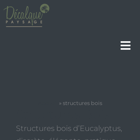
Aller
au
contenu
Accueil
»
structures bois
Structures Bois
Structures bois d’Eucalyptus,