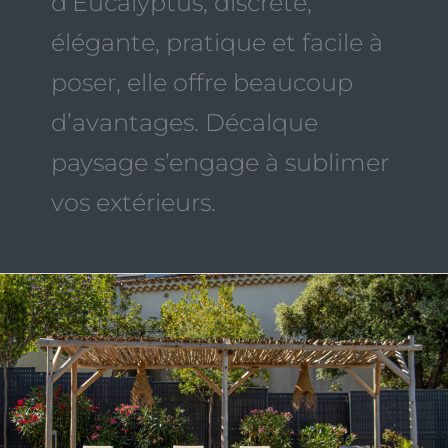
d’Eucalyptus, discrète,
élégante, pratique et facile à
poser, elle offre beaucoup
d’avantages. Décalque
paysage s’engage à sublimer
vos extérieurs.
Optez
pour
la
pergola