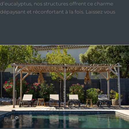
d’eucalyptus, nos structures offrent ce charme
dépaysant et réconfortant à la fois. Laissez vous
Lire la suite »
Pergola
en
bois
d’Eucalyptus